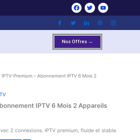
F
T
Y
a
w
o
c
i
u
e
t
t
b
t
u
o
e
b
o
r
e
Nos Offres →
k
 IPTV-Premium – Abonnement IPTV 6 Mois 2
NTV
bonnement IPTV 6 Mois 2 Appareils
ec 2 connexions. IPTV premium, fluide et stable.