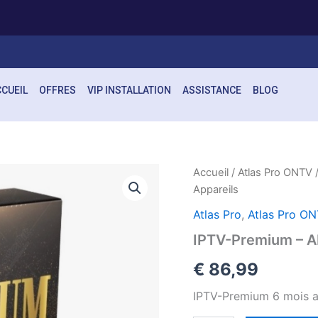
s
CUEIL
OFFRES
VIP INSTALLATION
ASSISTANCE
BLOG
quantité
Accueil
/
Atlas Pro ONTV
/
de
Appareils
IPTV-
Premium
Atlas Pro
,
Atlas Pro O
–
IPTV-Premium – A
Abonnement
IPTV
€
86,99
6
Mois
IPTV-Premium 6 mois av
2
Appareils