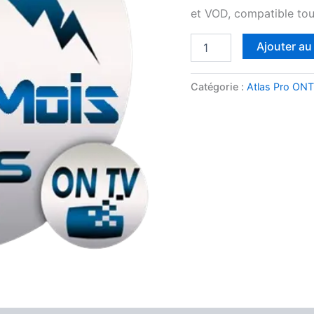
Premium
et VOD, compatible tous
1
An
Ajouter au
Catégorie :
Atlas Pro ON