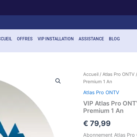
s
CUEIL
OFFRES
VIP INSTALLATION
ASSISTANCE
BLOG
quantité
Accueil
/
Atlas Pro ONTV
/
de
Premium 1 An
VIP
Atlas
Atlas Pro ONTV
Pro
VIP Atlas Pro ONT
ONTV
Premium 1 An
12
Months
€
79,99
Subscription
–
Abonnement Atlas Pro 
IPTV