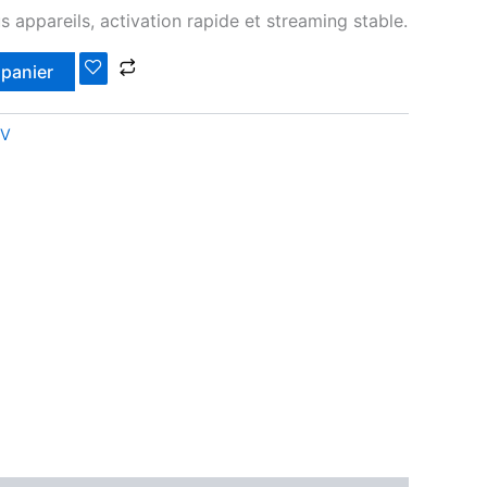
 appareils, activation rapide et streaming stable.
 panier
TV