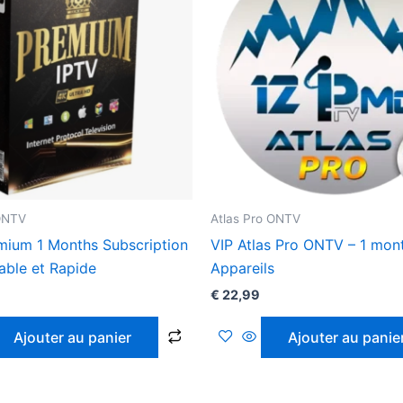
 ONTV
Atlas Pro ONTV
mium 1 Months Subscription
VIP Atlas Pro ONTV – 1 mon
able et Rapide
Appareils
€
22,99
Ajouter au panier
Ajouter au panie