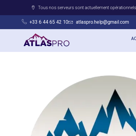
Aller
Tous nos serveurs sont actuellement opérationnel
au
contenu
‪+33 6 44 65 42 10‬
atlaspro.help@gmail.com
AC